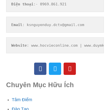
Điện thoại
:- 0969.861.921
Email
: ksnguyenduy.dctv@gmail.com
Website
: www.hocvieconline.com | www.duymkt.
Chuyên Mục Hữu Ích
Tâm Điểm
Đào Tạo