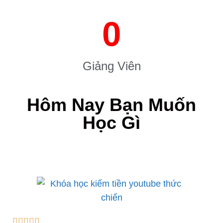
0
Giảng Viên
Hôm Nay Bạn Muốn
Học Gì




