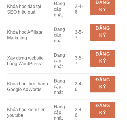
ĐĂNG
Đang
Khóa học đào tại
2-4-
cập
KÝ
SEO hiệu quả
6
nhật
ĐĂNG
Đang
Khóa học Affiliate
3-5-
cập
KÝ
Marketing
7
nhật
ĐĂNG
Đang
Xây dựng website
3-5-
cập
KÝ
bằng WordPress
7
nhật
ĐĂNG
Đang
Khóa học thực hành
2-4-
cập
KÝ
Google AdWords
6
nhật
ĐĂNG
Đang
Khóa học kiếm tiền
2-4-
cập
KÝ
youtube
6
nhật