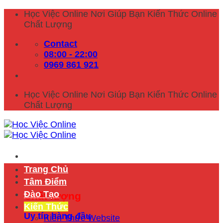
Skip
Học Việc Online Nơi Giúp Bạn Kiến Thức Online
to
Chất Lượng
content
Contact
08:00 - 22:00
0969 861 921
Học Việc Online Nơi Giúp Bạn Kiến Thức Online
Chất Lượng
Trang Chủ
Tâm Điểm
Đào Tạo
Chất lượng
Kiến Thức
Uy tín hàng đầu
Kiến Thức Website