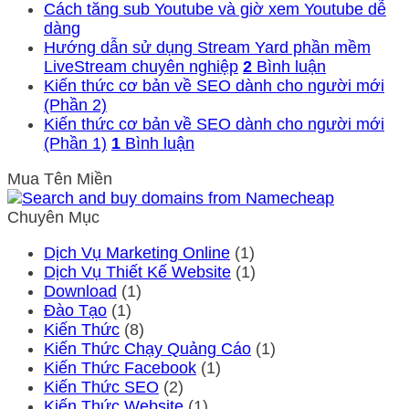
Cách tăng sub Youtube và giờ xem Youtube dễ
dàng
Hướng dẫn sử dụng Stream Yard phần mềm
LiveStream chuyên nghiệp
2
Bình luận
Kiến thức cơ bản về SEO dành cho người mới
(Phần 2)
Kiến thức cơ bản về SEO dành cho người mới
(Phần 1)
1
Bình luận
Mua Tên Miền
Chuyên Mục
Dịch Vụ Marketing Online
(1)
Dịch Vụ Thiết Kế Website
(1)
Download
(1)
Đào Tạo
(1)
Kiến Thức
(8)
Kiến Thức Chạy Quảng Cáo
(1)
Kiến Thức Facebook
(1)
Kiến Thức SEO
(2)
Kiến Thức Website
(1)