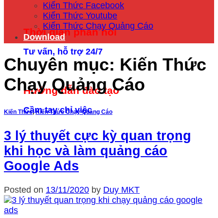
Kiến Thức Facebook
Kiến Thức Youtube
Kiến Thức Chạy Quảng Cáo
Thời gian phản hồi
Download
Tư vấn, hỗ trợ 24/7
Chuyên mục:
Kiến Thức
Chạy Quảng Cáo
Hướng dẫn đào tạo
Cầm tay chỉ việc
Kiến Thức
,
Kiến Thức Chạy Quảng Cáo
3 lý thuyết cực kỳ quan trọng
khi học và làm quảng cáo
Google Ads
Posted on
13/11/2020
by
Duy MKT