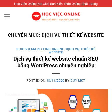
Skip
Học Việc Online Nơi Giúp Bạn Kiến Thức Online Chất Lượng
to
content
CHUYÊN MỤC:
DỊCH VỤ THIẾT KẾ WEBSITE
DỊCH VỤ MARKETING ONLINE
,
DỊCH VỤ THIẾT KẾ
WEBSITE
Dịch vụ thiết kế website chuẩn SEO
bằng WordPress chuyên nghiệp
POSTED ON
13/11/2020
BY
DUY MKT