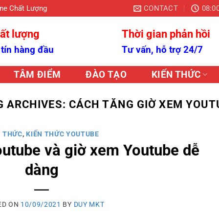
CONTACT
08:00
ine Chất Lượng
ất lượng
Thời gian phản hồi
 tín hàng đầu
Tư vấn, hỗ trợ 24/7
TÂM ĐIỂM
ĐÀO TẠO
KIẾN THỨC
G ARCHIVES:
CÁCH TĂNG GIỜ XEM YOUT
N THỨC
,
KIẾN THỨC YOUTUBE
outube và giờ xem Youtube dễ
dàng
ED ON
10/09/2021
BY
DUY MKT