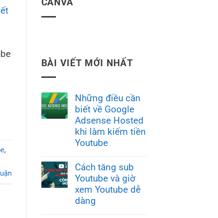
CANVA
ube
BÀI VIẾT MỚI NHẤT
Những điều cần
biết về Google
Adsense Hosted
khi làm kiếm tiền
Youtube
be
,
Cách tăng sub
luận
Youtube và giờ
xem Youtube dễ
dàng