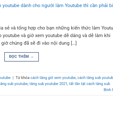
hia sẻ và tổng hợp cho bạn những kiến thức làm Yout
ub youtube và giờ xem youtube dễ dàng và dễ làm khi
ây giờ chúng đã sẽ đi vào nội dung […]
ĐỌC THÊM
→
outube
|
Từ khóa
cách tăng giờ xem youtube
,
cách tăng sub youtu
tăng sub youtube
,
tăng sub youtube 2021
,
tất tần tật cách tăng sub
Bình 