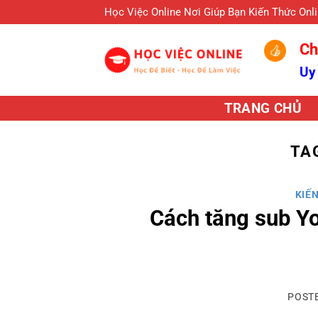
Skip
Học Việc Online Nơi Giúp Bạn Kiến Thức Onl
to
Ch
content
Uy
TRANG CHỦ
TA
KIẾ
Cách tăng sub Y
POST