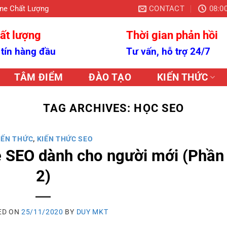
CONTACT
08:00
ine Chất Lượng
ất lượng
Thời gian phản hồi
 tín hàng đầu
Tư vấn, hỗ trợ 24/7
TÂM ĐIỂM
ĐÀO TẠO
KIẾN THỨC
TAG ARCHIVES:
HỌC SEO
IẾN THỨC
,
KIẾN THỨC SEO
ề SEO dành cho người mới (Phần
2)
ED ON
25/11/2020
BY
DUY MKT