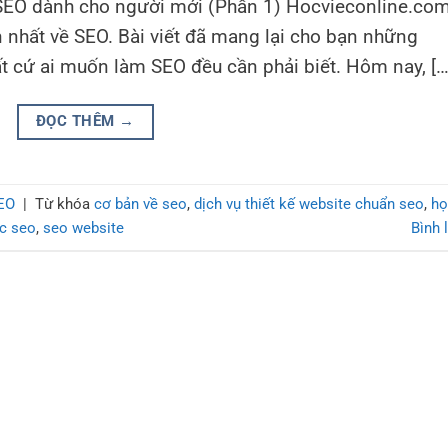
ề SEO dành cho người mới (Phần 1) Hocvieconline.co
 nhất về SEO. Bài viết đã mang lại cho bạn những
t cứ ai muốn làm SEO đều cần phải biết. Hôm nay, […
ĐỌC THÊM
→
EO
|
Từ khóa
cơ bản về seo
,
dịch vụ thiết kế website chuẩn seo
,
họ
ức seo
,
seo website
Bình 