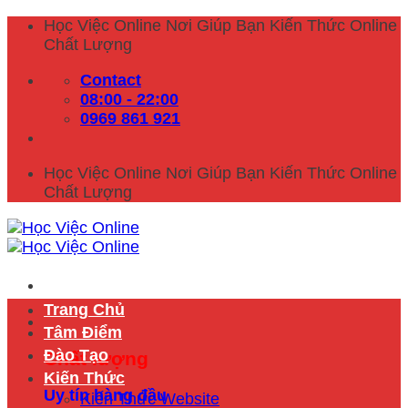
Skip
Học Việc Online Nơi Giúp Bạn Kiến Thức Online
to
Chất Lượng
content
Contact
08:00 - 22:00
0969 861 921
Học Việc Online Nơi Giúp Bạn Kiến Thức Online
Chất Lượng
Trang Chủ
Tâm Điểm
Đào Tạo
Chất lượng
Kiến Thức
Uy tín hàng đầu
Kiến Thức Website