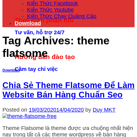
Kiến Thức Facebook
Kiến Thức Youtube
Kiến Thức Chạy Quảng Cáo
Thời gian phản hồi
Download
Tư vấn, hỗ trợ 24/7
Tag Archives:
theme
flatsome
Hướng dẫn đào tạo
Cầm tay chỉ việc
Download
Chia Sẻ Theme Flatsome Để Làm
Website Bán Hàng Chuẩn Seo
Posted on
19/03/2020
14/04/2020
by
Duy MKT
Theme Flatsome là theme được ưa chuộng nhất hiện
nay trong tất cả các theme wordpress về bán hàng