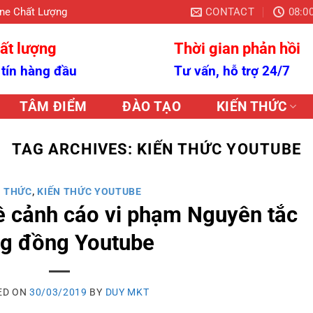
CONTACT
08:00
ine Chất Lượng
ất lượng
Thời gian phản hồi
 tín hàng đầu
Tư vấn, hỗ trợ 24/7
TÂM ĐIỂM
ĐÀO TẠO
KIẾN THỨC
TAG ARCHIVES:
KIẾN THỨC YOUTUBE
N THỨC
,
KIẾN THỨC YOUTUBE
ề cảnh cáo vi phạm Nguyên tắc
g đồng Youtube
ED ON
30/03/2019
BY
DUY MKT